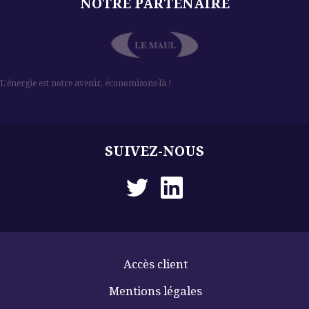
NOTRE PARTENAIRE
l
L'énergie est notre avenir, économisons-là !
SUIVEZ-NOUS
Accès client
Mentions légales