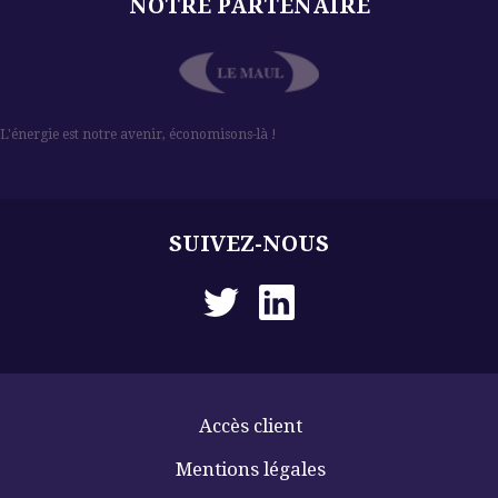
NOTRE PARTENAIRE
l
L'énergie est notre avenir, économisons-là !
SUIVEZ-NOUS
Accès client
Mentions légales