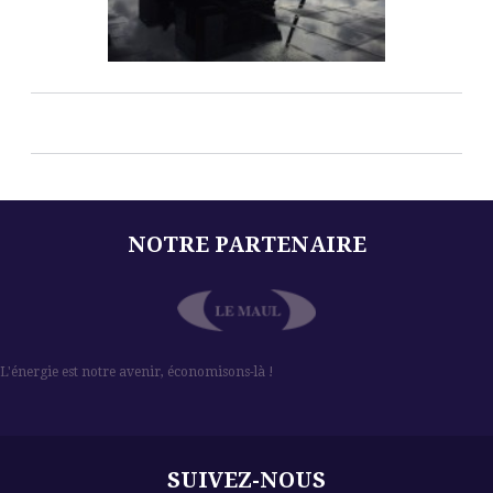
NOTRE PARTENAIRE
l
L'énergie est notre avenir, économisons-là !
SUIVEZ-NOUS